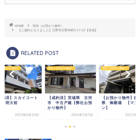
HOME
売却（お預かり物件）
【ご成約となりました】日野市日野本町5-17-10【売地】
RELATED POST
（お預かり物件）
売却（お預かり物件）
売却（お預かり物件）
成約済】スカイコート
【成約済】茨城県 古河
【お預かり物件】静
レス明大前
市 中古戸建【弊社お預
県 御殿場 【マン
かり物件】
ン】
2023年6月24日
2026年5月3日
2022年5